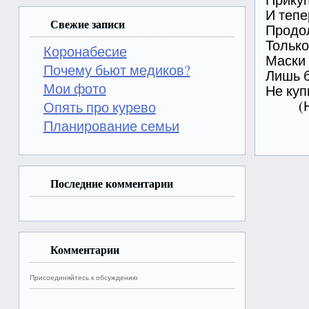
И тепе
Свежие записи
Продол
Только
Коронабесие
Маски 
Почему бьют медиков?
Лишь 
Мои фото
Не куп
(Неи
Опять про курево
Планирование семьи
Последние комментарии
Комментарии
Присоединяйтесь к обсуждению