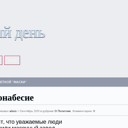
й день
ВХОД
МЕТКОЙ "МАСКИ"
онабесие
иковал
admin
1 Сентябрь 2020 в рубрике
О Политике
. Комментарии:
0
т, что уважаемые люди
или масочный завод,