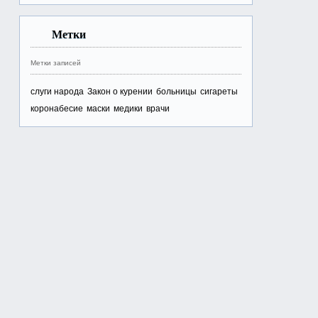
Метки
Метки записей
слуги народа
Закон о курении
больницы
сигареты
коронабесие
маски
медики
врачи