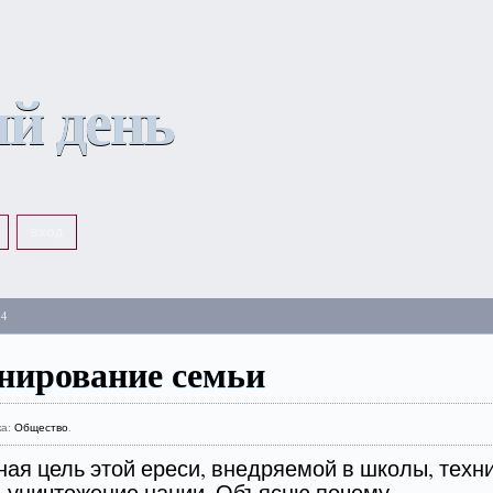
й день
ВХОД
14
нирование семьи
ка:
Общество
.
ая цель этой ереси, внедряемой в школы, техн
, уничтожение нации. Объясню почему.