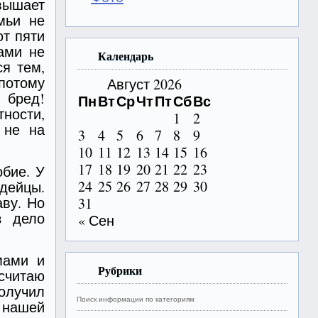
евышает
мьи не
от пяти
ами не
Календарь
ся тем,
потому
Август 2026
 бред!
Пн
Вт
Ср
Чт
Пт
Сб
Вс
ности,
1
2
 не на
3
4
5
6
7
8
9
10
11
12
13
14
15
16
17
18
19
20
21
22
23
обие. У
24
25
26
27
28
29
30
ндейцы.
аву. Но
31
з дело
« Сен
мами и
Рубрики
читаю
получил
Поиск информации по категориям
в нашей