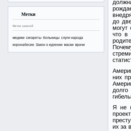
должна
рожда
Метки
внедря
до дв
Метки записей
могут 
что в
медики
сигареты
больницы
слуги народа
родит
коронабесие
Закон о курении
маски
врачи
Почем
стрем
статис
Америк
них пр
Америк
долго
гибель
Я не 
прое
престу
их за 