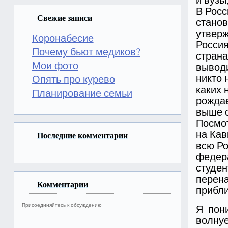
В Росс
Свежие записи
станов
утвер
Коронабесие
Росси
Почему бьют медиков?
страна
Мои фото
выводи
никто 
Опять про курево
каких 
Планирование семьи
рождае
выше 
Посмо
на Кав
Последние комментарии
всю Р
федера
студен
перена
Комментарии
прибли
Присоединяйтесь к обсуждению
Я пон
волну