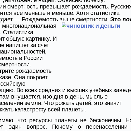
ии смертность превышает рождаемость. Русски
ится все меньше и меньше. Хотя статистика
Это ло
ждает — Рождаемость выше смертности.
я многонациональная
. Статистика
т общую картинку. И
не напишет за счет
национальностей,
мость в России
смертности.
трите рождаемость
казе. Она покроет
оссийскую
цию. Во всех средних и высших учебных завед
там внушается, изо дня в день, мысль о
селении земли. Что рожать детей, это значит
жать катастрофу всей планеты.
имаю, что ресурсы планеты не бесконечны. Н
ет один вопрос. Почему о перенаселении