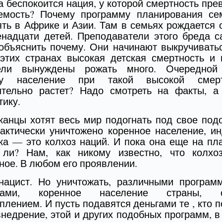
 беспокоится нация, у которой смертность пр
емость? Почему программу планирования се
ть в Африке и Азии. Там в семьях рождается 
енадцати детей. Преподаватели этого бреда с
объяснить почему. Они начинают выкручивать
 этих странах высокая детская смертность и 
ели вынуждены рожать много. Очередной
у население при такой высокой смерт
ительно растет? Надо смотреть на факты, а
тику.
анцы хотят весь мир подогнать под свое под
актически уничтожено коренное население, и
а — это колхоз наций. И пока она еще на пл
 ли? Нам, как никому известно, что колхо
ное. В любом его проявлении.
нацист. Но уничтожать, различными програм
ктами, коренное население страны, с
плением. И пусть подавятся деньгами те , кто 
внедрение, этой и других подобных программ, 