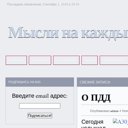
Последнее обновление: Сентябрь 1, 2020 в 20:54
Мысли на кажды
ГЛАВНАЯ
О ЗАКОНЕ
О ПОЛИТИКЕ
ФОТО
РЕГИСТРАЦИЯ
ПОДПИШИСЬ НА RSS
СВЕЖИЕ ЗАПИСИ
О ПДД
Введите email адрес:
Опубликовал
admin
4 Ноя
Сегодня
услышал