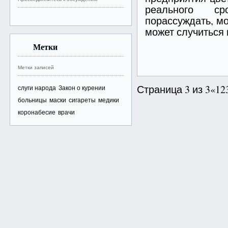
реального с
порассуждать, мо
может случиться и
Метки
Метки записей
Страница 3 из 3
«
1
2
слуги народа
Закон о курении
больницы
маски
сигареты
медики
коронабесие
врачи