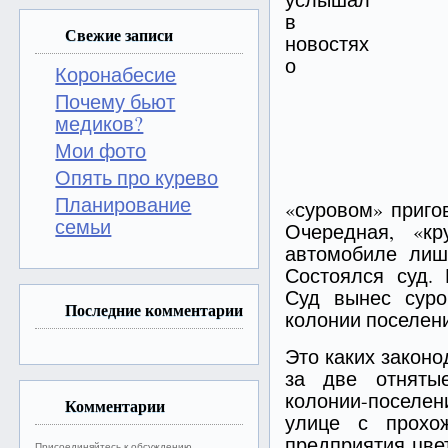
в
Свежие записи
новостях
о
Коронабесие
Почему бьют
медиков?
Мои фото
Опять про курево
Планирование
«суровом» приго
семьи
Очередная, «к
автомобиле лиш
Состоялся суд. 
Суд вынес сур
Последние комментарии
колонии поселен
Это каких законо
за две отняты
колонии-поселен
Комментарии
улице с прохо
предприятия цвет
Присоединяйтесь к обсуждению